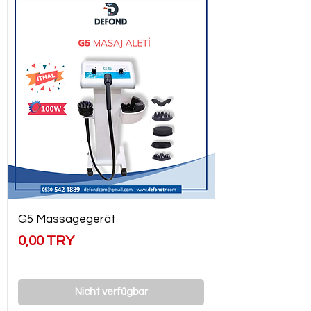
G5 Massagegerät
Preis
0,00 TRY
Nicht verfügbar