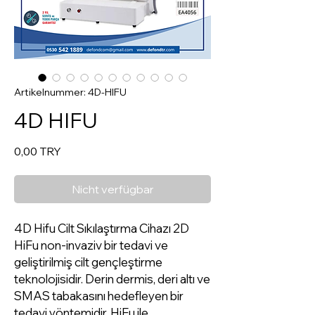
Artikelnummer: 4D-HIFU
4D HIFU
Preis
0,00 TRY
Nicht verfügbar
4D Hifu Cilt Sıkılaştırma Cihazı 2D
HiFu non-invaziv bir tedavi ve
geliştirilmiş cilt gençleştirme
teknolojisidir. Derin dermis, deri altı ve
SMAS tabakasını hedefleyen bir
tedavi yöntemidir. HiFu ile,