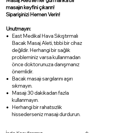
Masaj Aleti ile her gün harika bir
masajın keyfini çıkarın!
Siparişinizi Hemen Verin!
Unutmayın:
East Medikal Hava Sıkıştırmalı
Bacak Masaj Aleti, tıbbi bir cihaz
değildir. Herhangi bir sağlık
probleminiz varsa kullanmadan
önce doktorunuza danışmanız
önemlidir.
Bacak masajı sargılarını aşırı
sıkmayın.
Masajı 30 dakikadan fazla
kullanmayın.
Herhangi bir rahatsızlık
hissederseniz masajı durdurun.