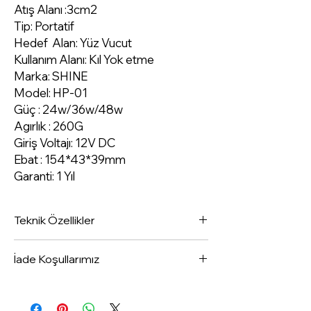
Atış Alanı :3cm2
Tip: Portatif
Hedef Alan: Yüz Vucut
Kullanım Alanı: Kıl Yok etme
Marka: SHINE
Model: HP-01
Güç : 24w/36w/48w
Agırlık : 260G
Giriş Voltajı: 12V DC
Ebat : 154*43*39mm
Garanti: 1 Yıl
Teknik Özellikler
Tip: Portatif
İade Koşullarımız
Hedef Alan: Yüz Vucut
1- Ürünün paketi hasar görmemiş ve
kullanılmamış olması gerekmektedir. En