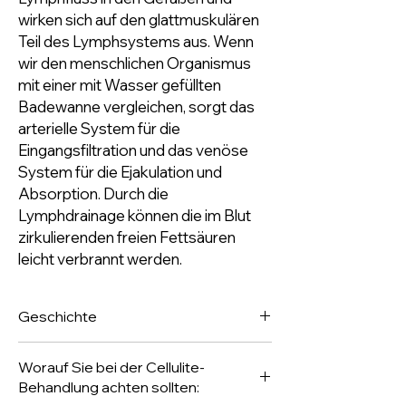
wirken sich auf den glattmuskulären
Teil des Lymphsystems aus. Wenn
wir den menschlichen Organismus
mit einer mit Wasser gefüllten
Badewanne vergleichen, sorgt das
arterielle System für die
Eingangsfiltration und das venöse
System für die Ejakulation und
Absorption. Durch die
Lymphdrainage können die im Blut
zirkulierenden freien Fettsäuren
leicht verbrannt werden.
Geschichte
Die Lymphdrainage wurde erstmals 1932
Worauf Sie bei der Cellulite-
in Cannes angewendet. Der dänische
Behandlung achten sollten:
Massagetherapeut Dr. Mit dieser Technik