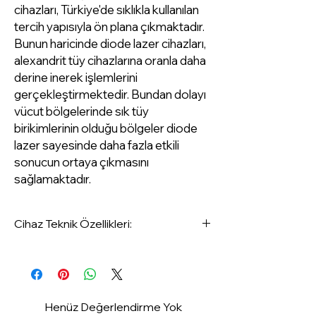
cihazları, Türkiye'de sıklıkla kullanılan
tercih yapısıyla ön plana çıkmaktadır.
Bunun haricinde diode lazer cihazları,
alexandrit tüy cihazlarına oranla daha
derine inerek işlemlerini
gerçekleştirmektedir. Bundan dolayı
vücut bölgelerinde sık tüy
birikimlerinin olduğu bölgeler diode
lazer sayesinde daha fazla etkili
sonucun ortaya çıkmasını
sağlamaktadır.
Cihaz Teknik Özellikleri:
Tip: Ayaklı
Garanti: 2 Yıl
Başlık Gücü: 1600 WATT
Power : 4000 WATT
Henüz Değerlendirme Yok
Atış Hızı: 10Hz