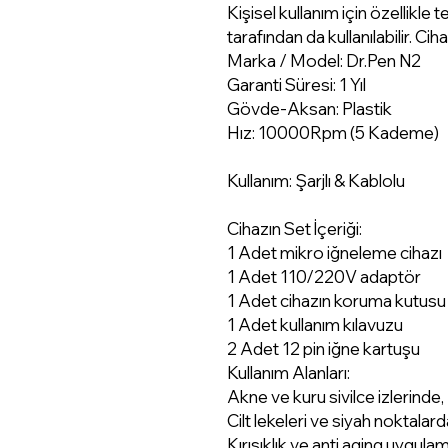
Kişisel kullanım için özellikle te
tarafından da kullanılabilir. Ciha
Marka / Model: Dr.Pen N2
Garanti Süresi: 1 Yıl
Gövde-Aksan: Plastik
Hız: 10000Rpm (5 Kademe)
Kullanım: Şarjlı & Kablolu
Cihazın Set İçeriği:
1 Adet mikro iğneleme cihazı
1 Adet 110/220V adaptör
1 Adet cihazın koruma kutusu
1 Adet kullanım kılavuzu
2 Adet 12 pin iğne kartuşu
Kullanım Alanları:
Akne ve kuru sivilce izlerinde,
Cilt lekeleri ve siyah noktalard
Kırışıklık ve anti aging uygula