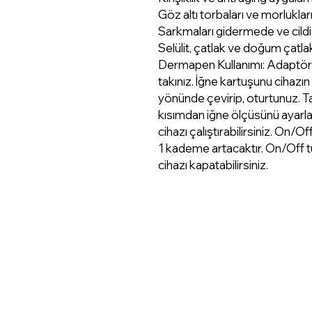
Göz altı torbaları ve morluklar
Sarkmaları gidermede ve cildi 
Selülit, çatlak ve doğum çatlakl
Dermapen Kullanımı: Adaptörü 
takınız. İğne kartuşunu cihazın
yönünde çevirip, oturtunuz. Ta
kısımdan iğne ölçüsünü ayarl
cihazı çalıştırabilirsiniz. On/
1 kademe artacaktır. On/Off t
cihazı kapatabilirsiniz.