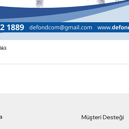
klı
a
Müşteri Desteği