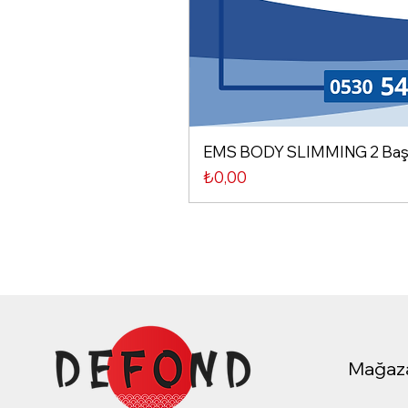
EMS BODY SLIMMING 2 Başlı
Fiyat
₺0,00
Mağaz