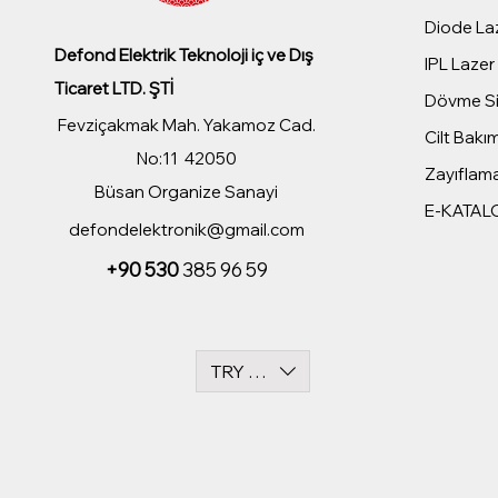
Diode Laz
Defond Elektrik Teknoloji iç ve Dış
IPL Lazer 
Ticaret LTD. ŞTİ
Dövme Sil
Fevziçakmak Mah. Yakamoz Cad.
Cilt Bakım
No:11 42050
Zayıflama
Büsan Organize Sanayi
E-KATAL
defondelektronik@gmail.com
+90 530
385 96 59
TRY (₺)