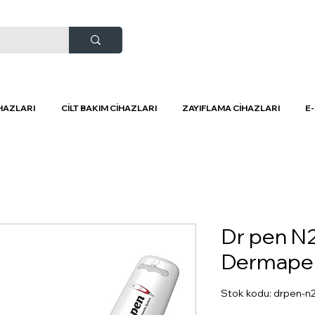
HAZLARI
CİLT BAKIM CİHAZLARI
ZAYIFLAMA CİHAZLARI
E
Dr pen N
Dermapen
Stok kodu: drpen-n