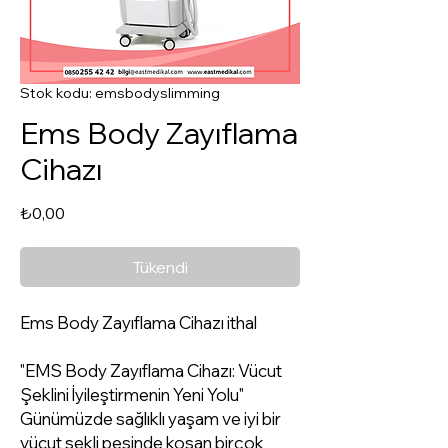
Stok kodu: emsbodyslimming
Ems Body Zayıflama
Cihazı
Fiyat
₺0,00
Tükendi
Ems Body Zayıflama Cihazı ithal
"EMS Body Zayıflama Cihazı: Vücut
Şeklini İyileştirmenin Yeni Yolu"
Günümüzde sağlıklı yaşam ve iyi bir
vücut şekli peşinde koşan birçok