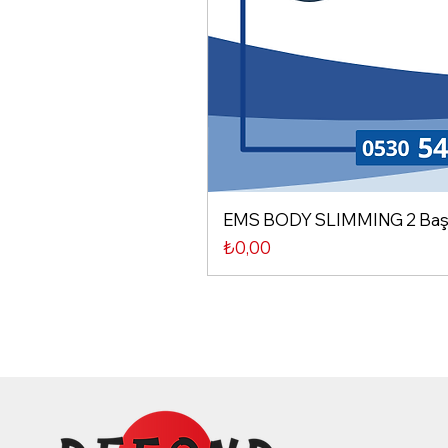
EMS BODY SLIMMING 2 Başlı
Fiyat
₺0,00