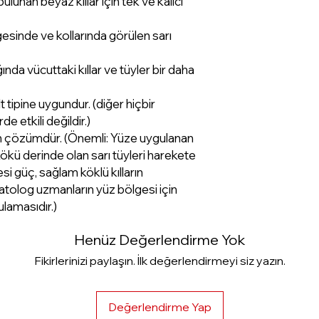
lunan beyaz kıllar için tek ve kalıcı
gesinde ve kollarında görülen sarı
ında vücuttaki kıllar ve tüyler bir daha
t tipine uygundur. (diğer hiçbir
 etkili değildir.)
in çözümdür. (Önemli: Yüze uygulanan
ökü derinde olan sarı tüyleri harekete
i güç, sağlam köklü kılların
tolog uzmanların yüz bölgesi için
ulamasıdır.)
Henüz Değerlendirme Yok
Fikirlerinizi paylaşın. İlk değerlendirmeyi siz yazın.
Değerlendirme Yap