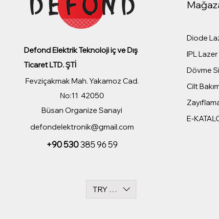
Mağaz
Diode Laz
Defond Elektrik Teknoloji iç ve Dış
IPL Lazer 
Ticaret LTD. ŞTİ
Dövme Sil
Fevziçakmak Mah. Yakamoz Cad.
Cilt Bakım
No:11 42050
Zayıflama
Büsan Organize Sanayi
E-KATAL
defondelektronik@gmail.com
+90 530
385 96 59
TRY (₺)