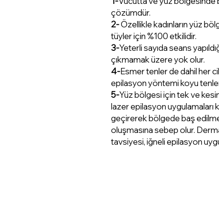
1-
Vücutta ve yüz bölgesinde bu
çözümdür.
2-
Özellikle kadınların yüz böl
tüyler için %100 etkilidir.
3-
Yeterli sayıda seans yapıldığ
çıkmamak üzere yok olur.
4-
Esmer tenler de dahil her cil
epilasyon yöntemi koyu tenlerde
5-
Yüz bölgesi için tek ve kes
lazer epilasyon uygulamaları k
geçirerek bölgede baş edilmes
oluşmasına sebep olur. Derma
tavsiyesi, iğneli epilasyon uyg