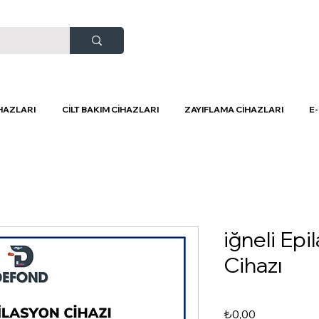
HAZLARI
CİLT BAKIM CİHAZLARI
ZAYIFLAMA CİHAZLARI
E
iğneli Epi
Cihazı
Fiyat
₺0,00