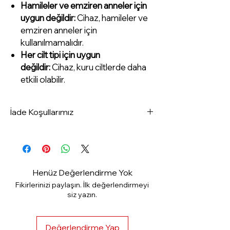
Hamileler ve emziren anneler için
uygun değildir:
Cihaz, hamileler ve
emziren anneler için
kullanılmamalıdır.
Her cilt tipi için uygun
değildir:
Cihaz, kuru ciltlerde daha
etkili olabilir.
İade Koşullarımız
1- Ürünün paketi hasar görmemiş ve
kullanılmamış olması gerekmektedir. En
Geç 15 Gün İçerisinde iade edebilirsiniz.
2- Ürünün tüm aksesuarları ve orijinal
Henüz Değerlendirme Yok
kutusu ile beraber iade edilmesi
Fikirlerinizi paylaşın. İlk değerlendirmeyi
gerekmektedir.
siz yazın.
3- Aşağıdaki ürün gruplarının ambalajı
açılmamış, denenmemiş, bozulmamış ve
kullanılmamış olmaları halinde iadesi kabul
Değerlendirme Yap
edilir.