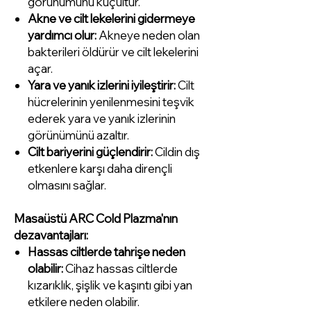
görünümünü küçültür.
Akne ve cilt lekelerini gidermeye
yardımcı olur:
Akneye neden olan
bakterileri öldürür ve cilt lekelerini
açar.
Yara ve yanık izlerini iyileştirir:
Cilt
hücrelerinin yenilenmesini teşvik
ederek yara ve yanık izlerinin
görünümünü azaltır.
Cilt bariyerini güçlendirir:
Cildin dış
etkenlere karşı daha dirençli
olmasını sağlar.
Masaüstü ARC Cold Plazma'nın
dezavantajları:
Hassas ciltlerde tahrişe neden
olabilir:
Cihaz hassas ciltlerde
kızarıklık, şişlik ve kaşıntı gibi yan
etkilere neden olabilir.