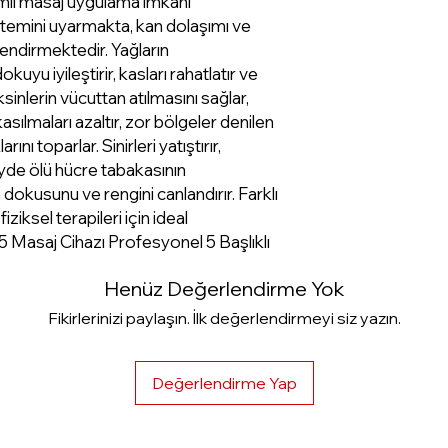
şimli masaj uygulama imkanı
Başlık Sayısı: 5
istemini uyarmakta, kan dolaşımı ve
lendirmektedir. Yağların
Güç: 100 Watt
kuyu iyileştirir, kasları rahatlatır ve
Garanti: 1 Yıl
nlerin vücuttan atılmasını sağlar,
sılmaları azaltır, zor bölgeler denilen
ını toparlar. Sinirleri yatıştırır,
zeyde ölü hücre tabakasının
n dokusunu ve rengini canlandırır. Farklı
fiziksel terapileri için ideal
 Masaj Cihazı Profesyonel 5 Başlıklı
Henüz Değerlendirme Yok
Fikirlerinizi paylaşın. İlk değerlendirmeyi siz yazın.
Değerlendirme Yap