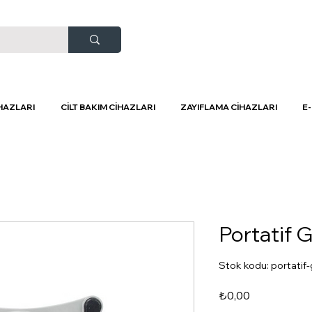
HAZLARI
CİLT BAKIM CİHAZLARI
ZAYIFLAMA CİHAZLARI
E
Portatif G
Stok kodu: portatif-
Fiyat
₺0,00