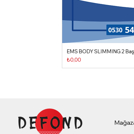
EMS BODY SLIMMING 2 Başlı
Fiyat
₺0,00
Mağaz