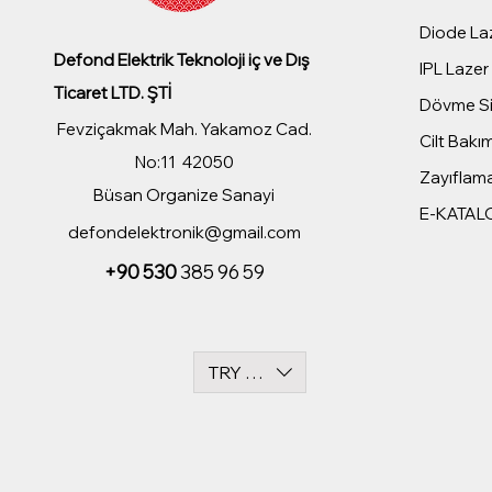
Diode Laz
Defond Elektrik Teknoloji iç ve Dış
IPL Lazer 
Ticaret LTD. ŞTİ
Dövme Sil
Fevziçakmak Mah. Yakamoz Cad.
Cilt Bakım
No:11 42050
Zayıflama
Büsan Organize Sanayi
E-KATAL
defondelektronik@gmail.com
+90 530
385 96 59
TRY (₺)