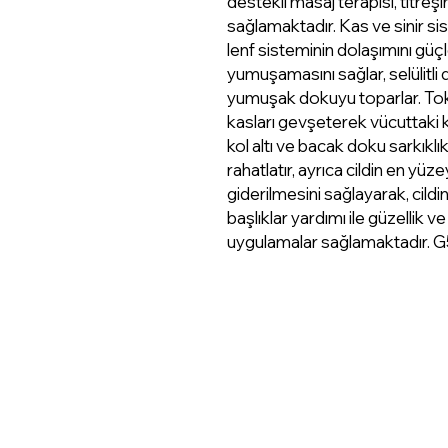
destekli masaj terapisi, titre
sağlamaktadır. Kas ve sinir s
lenf sisteminin dolaşımını güç
yumuşamasını sağlar, selülitli do
yumuşak dokuyu toparlar. Toksi
kasları gevşeterek vücuttaki ka
kol altı ve bacak doku sarkıklıklar
rahatlatır, ayrıca cildin en yü
giderilmesini sağlayarak, cildi
başlıklar yardımı ile güzellik ve 
uygulamalar sağlamaktadır. G5