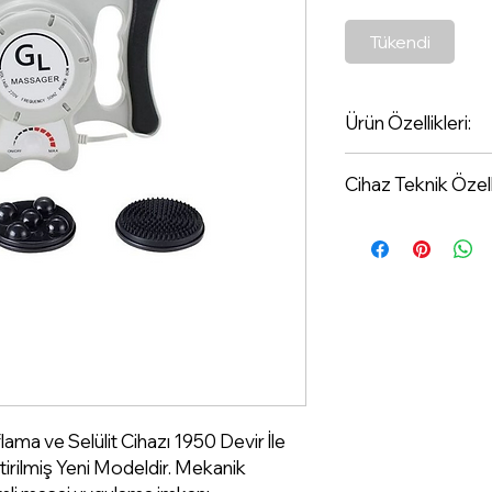
Tükendi
Ürün Özellikleri:
Voltaj 220v
Cihaz Teknik Özelli
· Amper 10A
· Devir 1950dd
· Frekans 50Hz
· Power 100W
· 4.500rpm
Tip: Taşınabilir
Hedef Alan: Göb
ama ve Selülit Cihazı 1950 Devir İle
Kullanım Alanı: B
irilmiş Yeni Modeldir. Mekanik