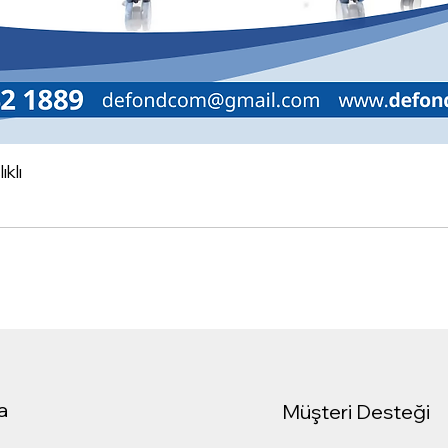
klı
a
Müşteri Desteği